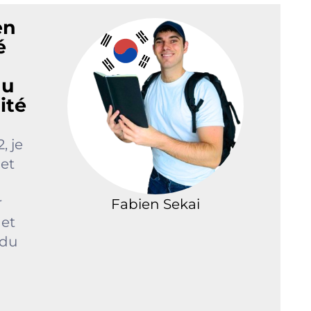
en
é
du
ité
, je
et
r
Fabien Sekai
 et
 du