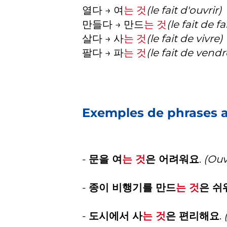
열다 → 여
는 것
(le fait d'ouvrir)
만들다 → 만드
는 것
(le fait de f
살다 → 사
는 것
(le fait de vivre)
팔다 → 파
는 것
(le fait de vendr
Exemples de phrases av
-
문을 여
는 것
은 어려워요
.
(Ouvr
-
종이 비행기를 만드
는 것
은 쉬
-
도시에서 사
는 것
은 편리해요
.