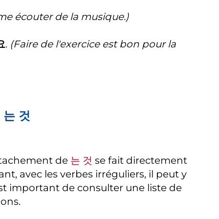
ime écouter de la musique.)
요
.
(Faire de l'exercice est bon pour la
c 는 것
'attachement de
는 것
se fait directement
t, avec les verbes irréguliers, il peut y
 est important de consulter une liste de
ions.