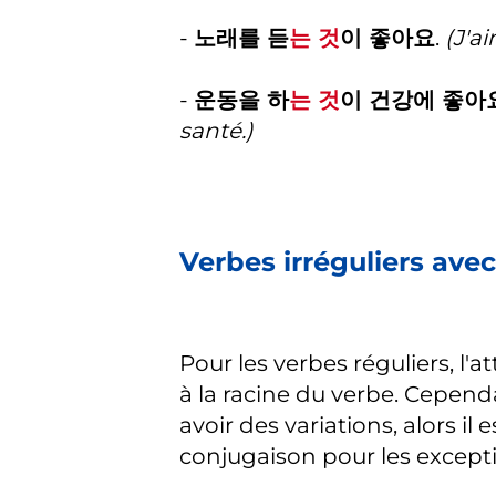
-
노래를 듣
는 것
이 좋아요
.
(J'a
-
운동을 하
는 것
이 건강에 좋아
santé.)
Verbes irréguliers ave
Pour les verbes réguliers, l
à la racine du verbe. Cependan
avoir des variations, alors il
conjugaison pour les except