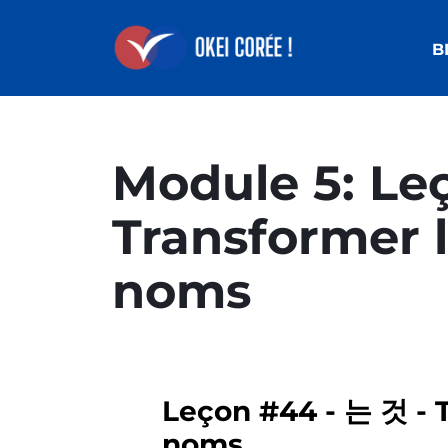
B
Module 5: Le
Transformer 
noms
Leçon #44 - 는 것 - 
noms