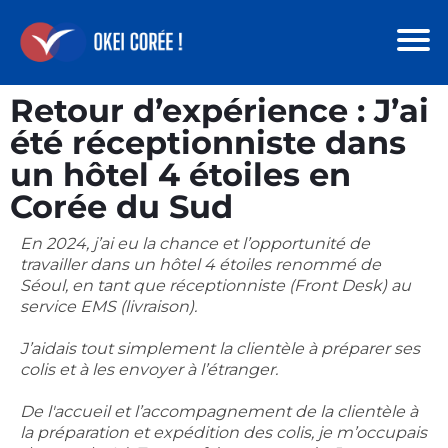
Retour d’expérience : J’ai
été réceptionniste dans
un hôtel 4 étoiles en
Corée du Sud
En 2024, j’ai eu la chance et l’opportunité de
travailler dans un hôtel 4 étoiles renommé de
Séoul, en tant que réceptionniste (Front Desk) au
service EMS (livraison).
J’aidais tout simplement la clientèle à préparer ses
colis et à les envoyer à l’étranger.
De l'accueil et l’accompagnement de la clientèle à
la préparation et expédition des colis, je m’occupais