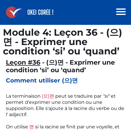
Module 4: Leçon 36 - (으)
면 - Exprimer une
condition ‘si’ ou ‘quand’
Leçon #36
- (으)면 - Exprimer une
condition ‘si’ ou ‘quand’
Comment utiliser (으)면
La terminaison
(으)면
peut se traduire par
"si"
et
permet d'exprimer une condition ou une
supposition. Elle s'ajoute à la racine du verbe ou de
l' adjectif.
On utilise
면
si la racine se finit par une voyelle, et