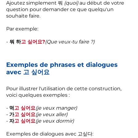
Ajoutez simplement 뭐
(quoi)
au début de votre
question pour demander ce que quelqu'un
souhaite faire.
Par exemple:
-
뭐 하
고 싶어요?
(Que veux-tu faire ?)
Exemples de phrases et dialogues
avec 고 싶어요
Pour illustrer l'utilisation de cette construction,
voici quelques exemples :
-
먹
고 싶어요
(je veux manger)
-
가
고 싶어요
(je veux aller)
-
자
고 싶어요
(je veux dormir)
Exemples de dialogues avec 고싶다: