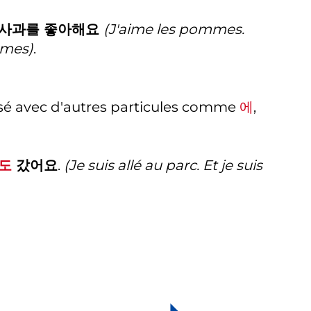
사과를 좋아해요
(J'aime les pommes.
mmes)
.
isé avec d'autres particules comme
에
,
도
갔어요
.
(Je suis allé au parc. Et je suis