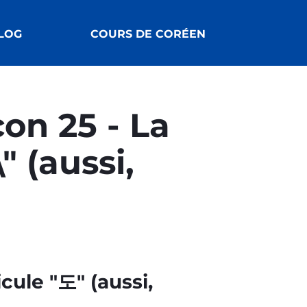
LOG
COURS DE CORÉEN
on 25 - La
" (aussi,
icule "도" (aussi,