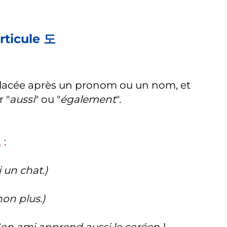
rticule 도
placée après un pronom ou un nom, et
r "
aussi
" ou "
également
".
도
:
i un chat.)
non plus.)
on ami apprend aussi le coréen.)