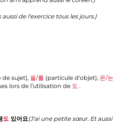
s aussi de l'exercice tous les jours.)
 de sujet),
을/를
(particule d'objet),
은/는
es lors de l’utilisation de
도
.
생
도
있어요
(J'ai une petite sœur. Et aussi