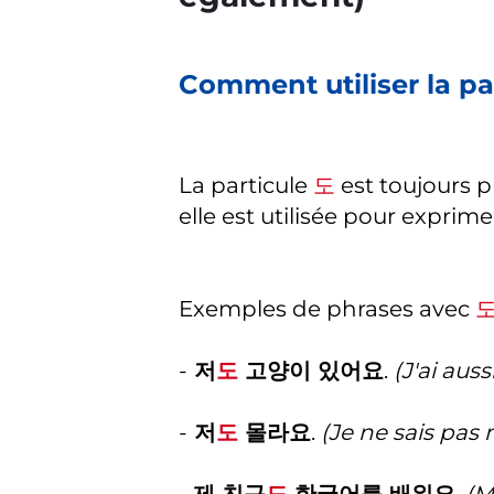
Comment utiliser la pa
La particule
도
est toujours 
elle est utilisée pour exprime
Exemples de phrases avec
-
저
도
고양이 있어요
.
(J'ai auss
-
저
도
몰라요
.
(Je ne sais pas 
-
제 친구
도
한국어를 배워요
.
(M