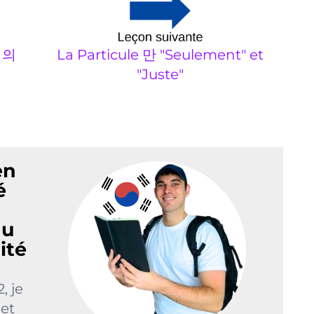
La Particule 만 "Seulement" et
n 의
"Juste"
en
é
du
ité
, je
et