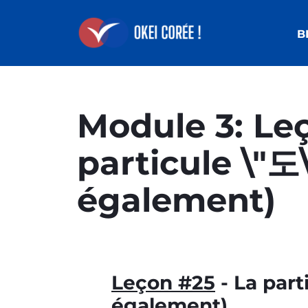
B
Module 3: Leç
particule \"도\
également)
Leçon #25
- La part
également)