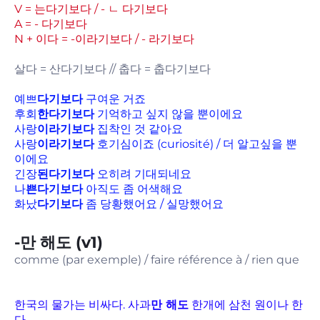
V = 는다기보다 / - ㄴ 다기보다
A = - 다기보다
N + 이다 = -이라기보다 / - 라기보다
살다 = 산다기보다 // 춥다 = 춥다기보다
예쁘
다기보다
구여운 거죠
후회
한다기보다
기억하고 싶지 않을 뿐이에요
사랑
이라기보다
집착인 것 같아요
사랑
이라기보다
호기심이죠 (curiosité) / 더 알고싶을 뿐
이에요
긴장
된다기보다
오히려 기대되네요
나
쁜다기보다
아직도 좀 어색해요
화났
다기보다
좀 당황했어요 / 실망했어요
-만 해도 (v1)
comme (par exemple) / faire référence à / rien que
한국의 물가는 비싸다. 사과
만 해도
한개에 삼천 원이나 한
다.