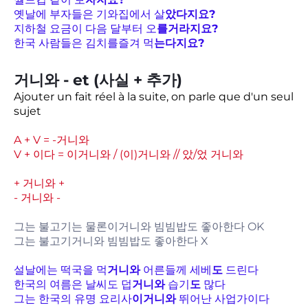
옛날에 부자들은 기와집에서 살
았다지요?
지하철 요금이 다음 달부터 오
를거라지요?
한국 사람들은 김치를즐겨 먹
는다지요?
거니와 - et (사실 + 추가)
Ajouter un fait réel à la suite, on parle que d'un seul
sujet
A + V = -거니와
V + 이다 = 이거니와 / (이)거니와 // 았/었 거니와
+ 거니와 +
- 거니와 -
그는 불고기는 물론이거니와 빔빔밥도 좋아한다 OK
그는 불고기거니와 빔빔밥도 좋아한다 X
설날에는 떡국을 먹
거니와
어른들께 세베
도
드린다
한국의 여름은 날씨도 덥
거니와
습기
도
많다
그는 한국의 유명 요리사
이거니와
뛰어난 사업가이다