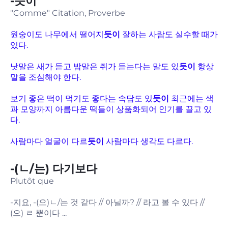
-듯이
"Comme" Citation, Proverbe
원숭이도 나무에서 떨어지
듯이
잘하는 사람도 실수할 때가
있다.
낫말은 새가 듣고 밤말은 쥐가 듣는다는 말도 있
듯이
항상
말을 조심해야 한다.
보기 좋은 떡이 먹기도 좋다는 속담도 있
듯이
최근에는 색
과 모양까지 아름다운 떡들이 상품화되어 인기를 끌고 있
다.
사람마다 얼굴이 다르
듯이
사람마다 생각도 다르다.
-(ㄴ/는) 다기보다
Plutôt que
-지요, -(으)ㄴ/는 것 같다 // 아닐까? // 라고 볼 수 있다 //
(으) ㄹ 뿐이다 ...