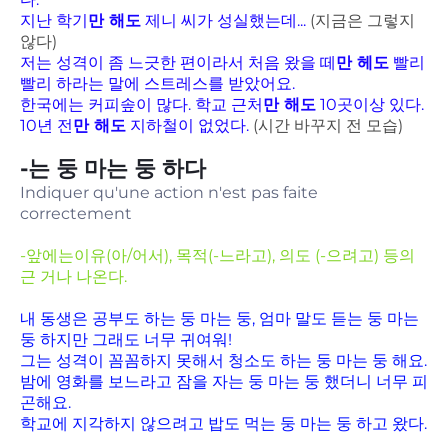
지난 학기
만 해도
제니 씨가 성실했는데...
(지금은 그렇지
않다)
저는 성격이 좀 느긋한 편이라서 처음 왔을 떼
만 헤도
빨리
빨리 하라는 말에 스트레스를 받았어요.
한국에는 커피솦이 많다. 학교 근처
만 해도
10곳이상 있다.
10년 전
만 해도
지하철이 없었다.
(시간 바꾸지 전 모습)
-는 둥 마는 둥 하다
Indiquer qu'une action n'est pas faite
correctement
-앞에는이유(아/어서), 목적(-느라고), 의도 (-으려고) 등의
근 거나 나온다.
내 동생은 공부도 하는 둥 마는 둥, 엄마 말도 듣는 둥 마는
둥 하지만 그래도 너무 귀여워!
그는 성격이 꼼꼼하지 못해서 청소도 하는 둥 마는 둥 해요.
밤에 영화를 보느라고 잠을 자는 둥 마는 둥 했더니 너무 피
곤해요.
학교에 지각하지 않으려고 밥도 먹는 둥 마는 둥 하고 왔다.