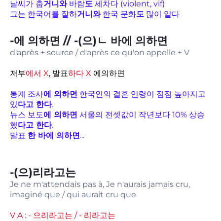
날씨가 춥
거니와
바람
도
세차다 (violent, vif)
그는 한국어를 잘하
거니와
한국 문화
도
많이 알다
-에 의하면 // -(으)ㄴ 바에 의하면
d'après + source / d'après ce qu'on appelle + V
저부
에서 X
, 발표
하다 X
에의하면
통계 조사
에 의하면
한국인의 결혼 연령이 점점 높아지고
있
다고 한다
.
뉴스 보도
에 의하면
서울의 전셋값이 작년보다 10% 상승
했
다고 한다
.
발표
한 바에 의하면
...
-(으)리라고는
Je ne m'attendais pas à, Je n'aurais jamais cru,
imaginé que / qui aurait cru que
V A : - 으리라고는 / - 리라고는