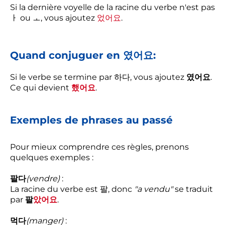
Si la dernière voyelle de la racine du verbe n'est pas
ㅏ ou ㅗ, vous ajoutez
었어요
.
Quand conjuguer en 였어요:
Si le verbe se termine par 하다, vous ajoutez
였어요
.
Ce qui devient
했어요
.
Exemples de phrases au passé
Pour mieux comprendre ces règles, prenons
quelques exemples :
팔다
(vendre)
:
La racine du verbe est 팔, donc
"a vendu"
se traduit
par
팔
았어요
.
먹다
(manger)
: