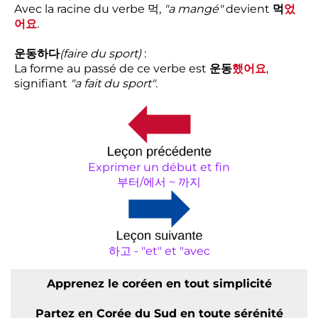
Avec la racine du verbe 먹,
"a mangé"
devient
먹
었
어요
.
운동하다
(faire du sport)
:
La forme au passé de ce verbe est
운동
했어요
,
signifiant
"a fait du sport"
.
Exprimer un début et fin
부터/에서 ~ 까지
하고 - "et" et "avec
Apprenez le coréen en tout simplicité
Partez en Corée du Sud en toute sérénité