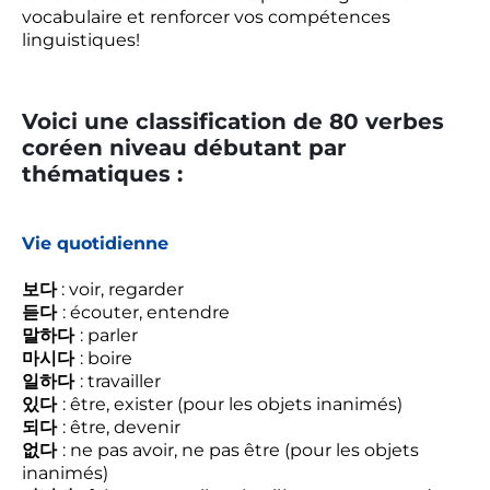
vocabulaire et renforcer vos compétences
linguistiques!
Voici une classification de 80 verbes
coréen niveau débutant par
thématiques :
Vie quotidienne
보다
: voir, regarder
듣다
: écouter, entendre
말하다
: parler
마시다
: boire
일하다
: travailler
있다
: être, exister (pour les objets inanimés)
되다
: être, devenir
없다
: ne pas avoir, ne pas être (pour les objets
inanimés)