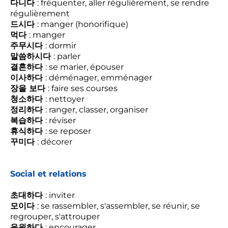
다니다
: fréquenter, aller régulièrement, se rendre
régulièrement
드시다
: manger (honorifique)
먹다
: manger
주무시다
: dormir
말씀하시다
: parler
결혼하다
: se marier, épouser
이사하다
: déménager, emménager
장을 보다
: faire ses courses
청소하다
: nettoyer
정리하다
: ranger, classer, organiser
복습하다
: réviser
휴식하다
: se reposer
꾸미다
: décorer
Social et relations
초대하다
: inviter
모이다
: se rassembler, s'assembler, se réunir, se
regrouper, s'attrouper
응원하다
: encourager