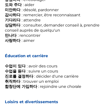
도와 주다
: aider
미안하다
: désolé, pardonner
감사하다
: remercier, être reconnaissant
기다리다
: attendre
상담하다
: consulter, demander conseil à, prendre
conseil auprès de quelqu'un
만나다
: rencontrer
사랑하다
: aimer
Éducation et carrière
수업이 있다
: avoir des cours
수업을 듣다
: suivre un cours
진로를 결정하다
: décider d'une carrière
취직하다
: trouver un emploi
합창단에 가입하다
: rejoindre une chorale
Loisirs et divertissements