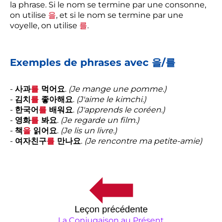
la phrase. Si le nom se termine par une consonne,
on utilise
을
, et si le nom se termine par une
voyelle, on utilise
를
.
Exemples de phrases avec 을/를
-
사과
를
먹어요
.
(Je mange une pomme.)
-
김치
를
좋아해요
.
(J'aime le kimchi.)
-
한국어
를
배워요
.
(J'apprends le coréen.)
-
영화
를
봐요
.
(Je regarde un film.)
-
책
을
읽어요
.
(Je lis un livre.)
-
여자친구
를
만나요
.
(Je rencontre ma petite-amie)
La Conjugaison au Présent