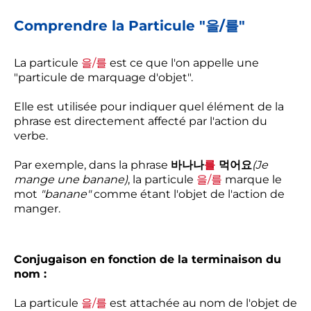
Comprendre la Particule "을/를"
La particule
을/를
est ce que l'on appelle une
"particule de marquage d'objet".
Elle est utilisée pour indiquer quel élément de la
phrase est directement affecté par l'action du
verbe.
Par exemple, dans la phrase
바나나
를
먹어요
(Je
mange une banane)
, la particule
을/를
marque le
mot
"banane"
comme étant l'objet de l'action de
manger.
Conjugaison en fonction de la terminaison du
nom :
La particule
을/를
est attachée au nom de l'objet de