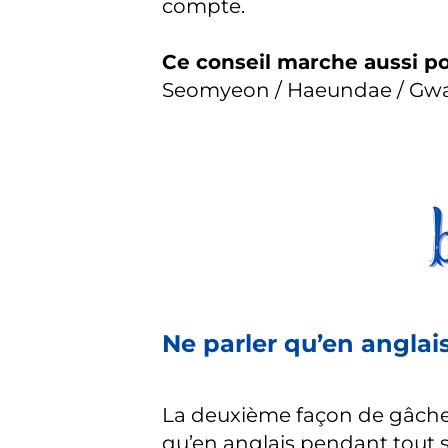
compte.
Ce conseil marche aussi p
Seomyeon / Haeundae / Gwa
Ne parler qu’en anglai
La deuxième façon de gâcher
qu’en anglais pendant tout so