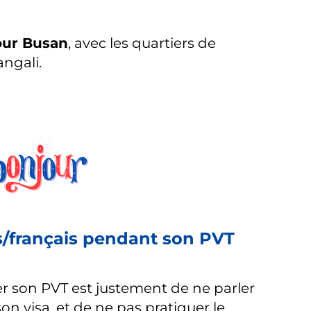
our Busan
, avec les quartiers de
ngali.
s/français pendant son PVT
 son PVT est justement de ne parler
n visa, et de ne pas pratiquer le