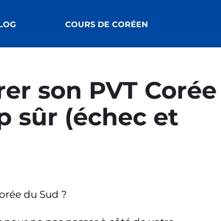
LOG
COURS DE CORÉEN
er son PVT Corée
p sûr (échec et
rée du Sud ?