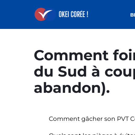
B
Comment foir
du Sud à cou
abandon).
Comment gâcher son PVT Co