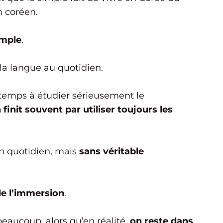
n coréen.
imple
.
la langue au quotidien.
 temps à étudier sérieusement le
finit souvent par utiliser toujours les
n quotidien, mais
sans véritable
 de l’immersion
.
beaucoup, alors qu’en réalité,
on reste dans