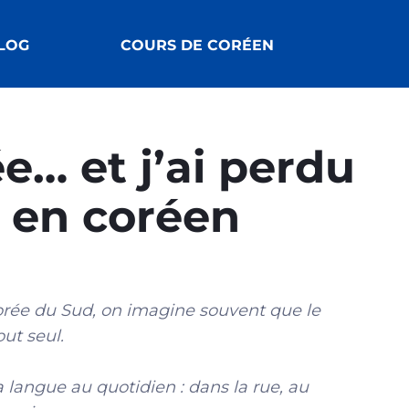
LOG
COURS DE CORÉEN
e… et j’ai perdu
 en coréen
rée du Sud, on imagine souvent que le
ut seul.
a langue au quotidien : dans la rue, au