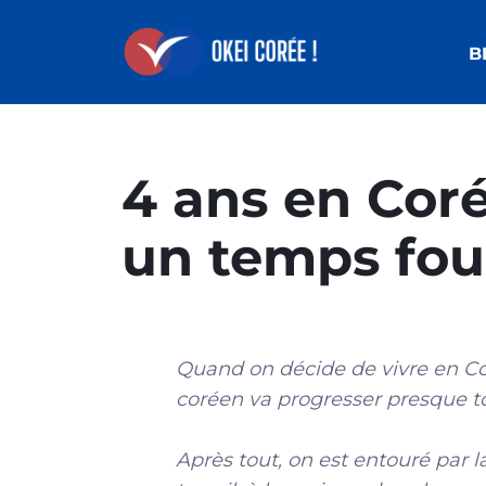
B
4 ans en Coré
un temps fou
Quand on décide de vivre en Co
coréen va progresser presque to
Après tout, on est entouré par l