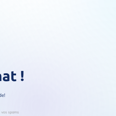
at !
de!
ns vos spams